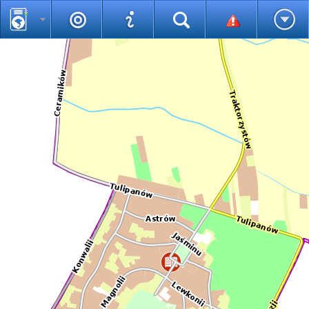
Pomiary
Legenda
Wyszukiwarka uniwersalna
Statystyki
Pomoc
Wersja językowa