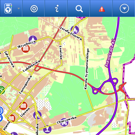
Pomiary
Legenda
Wyszukiwarka uniwersalna
Statystyki
Pomoc
Wersja językowa