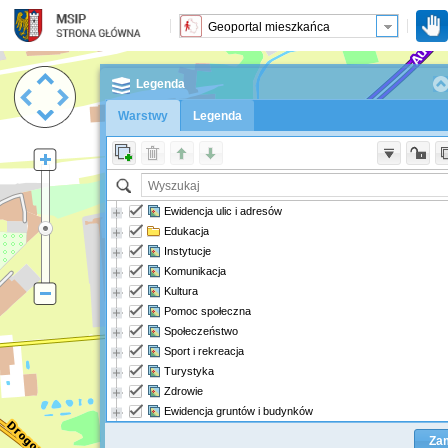
Legenda
Warstwy
Legenda
Ewidencja ulic i adresów
Edukacja
Instytucje
Komunikacja
Kultura
Pomoc społeczna
Społeczeństwo
Sport i rekreacja
Turystyka
Zdrowie
Ewidencja gruntów i budynków
Ortofotomapa
Za